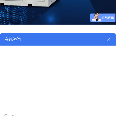
净除水器
00-HEL500
585747273（微信同号）
5807-5318
295040