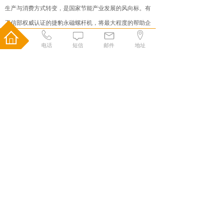
生产与消费方式转变，是国家节能产业发展的风向标。有
工信部权威认证的捷豹永磁螺杆机，将最大程度的帮助企
业节能降耗，增强企业竞争力。
电话
短信
邮件
地址
上海权楷机械设备有限公司专业从事销售捷豹空压机,
永磁变频，二级压缩，低压大排量螺杆式、活塞式，等空
气压缩机以及空气后处理净化系统的销售、维修、保养服
务,常备大量的空压机及配件、耗材为客户提供快捷的服
务。公司拥有雄厚的技术力量及施工安装队伍，有从事多
年的空压机站设计及维修的高级工程师数名，并设有大型
的维修工厂为客户的空压设备进行标准化的维修、检测。
服务热线：021-58075318